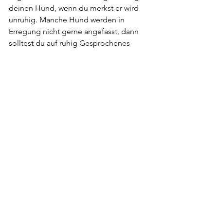
deinen Hund, wenn du merkst er wird 
unruhig. Manche Hund werden in 
Erregung nicht gerne angefasst, dann 
solltest du auf ruhig Gesprochenes 
zurückgreifen. Lecken und Kauen 
entspannen ebenfalls, ein gefrorener 
Kong oder ein Kaustab, sind schnell 
eingesteckt. Kenne deinen Hund und 
greife dann auf die Management-Tools 
zurück, die bisher geholfen haben. 
Auch eine konditionierte Entspannung 
in Form von isometrischen Übungen, 
kann helfen. Alles ganz individuell. 
Wenn du Unterstützung brauchst, um 
herauszufinden, was hilft, oder wenn 
du Ruhen und Entspannen trainieren 
willst, 
melde dich gerne bei mir
.