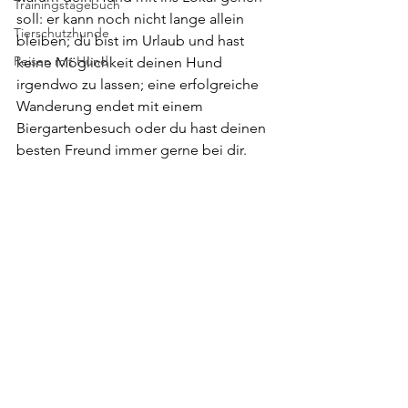
Trainingstagebuch
soll: er kann noch nicht lange allein 
Tierschutzhunde
bleiben; du bist im Urlaub und hast 
Reisen mit Hund
keine Möglichkeit deinen Hund 
irgendwo zu lassen; eine erfolgreiche 
Wanderung endet mit einem 
Biergartenbesuch oder du hast deinen 
besten Freund immer gerne bei dir. 