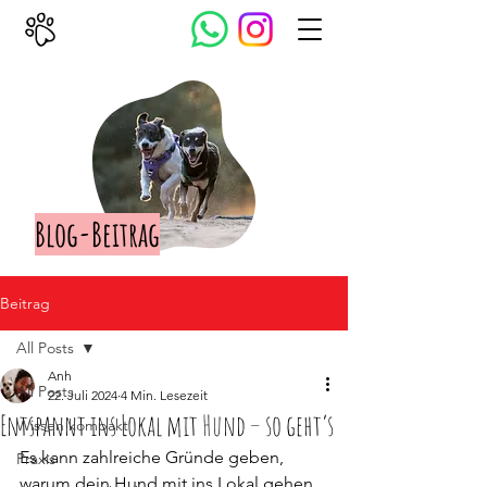
Blog-Beitrag
Beitrag
All Posts
Anh
All Posts
22. Juli 2024
4 Min. Lesezeit
Entspannt ins Lokal mit Hund – so geht’s
Wissen kompakt
Es kann zahlreiche Gründe geben, 
Praxis
warum dein Hund mit ins Lokal gehen 