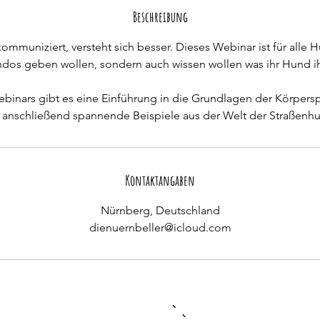
n
Beschreibung
d
ommuniziert, versteht sich besser. Dieses Webinar ist für alle 
e
dos geben wollen, sondern auch wissen wollen was ihr Hund ih
t
inars gibt es eine Einführung in die Grundlagen der Körper
 anschließend spannende Beispiele aus der Welt der Straßenh
Kontaktangaben
Nürnberg, Deutschland
dienuernbeller@icloud.com