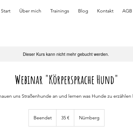
Start
Über mich
Trainings
Blog
Kontakt
AGB
Dieser Kurs kann nicht mehr gebucht werden.
Webinar "Körpersprache Hund"
hauen uns Straßenhunde an und lernen was Hunde zu erzählen
35
Euro
Beendet
B
35 €
Nürnberg
e
e