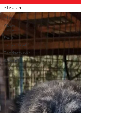
All Posts
All Posts
Wissen
kompakt
Praxis
Trainingstagebuch
Tierschutzhunde
Reisen mit
Hund